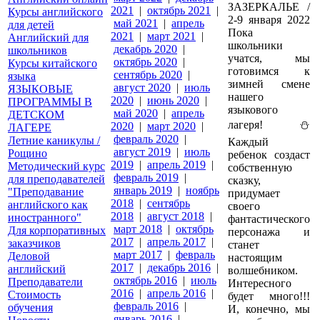
ЗАЗЕРКАЛЬЕ /
2021
|
октябрь 2021
|
Курсы английского
2-9 января 2022
май 2021
|
апрель
для детей
Пока
2021
|
март 2021
|
Английский для
школьники
декабрь 2020
|
школьников
учатся, мы
октябрь 2020
|
Курсы китайского
готовимся к
сентябрь 2020
|
языка
зимней смене
август 2020
|
июль
ЯЗЫКОВЫЕ
нашего
2020
|
июнь 2020
|
ПРОГРАММЫ В
языкового
май 2020
|
апрель
ДЕТСКОМ
лагеря! ⛄
2020
|
март 2020
|
ЛАГЕРЕ
февраль 2020
|
Летние каникулы /
Каждый
август 2019
|
июль
Рощино
ребенок создаст
2019
|
апрель 2019
|
Методический курс
собственную
февраль 2019
|
для преподавателей
сказку,
январь 2019
|
ноябрь
"Преподавание
придумает
2018
|
сентябрь
английского как
своего
2018
|
август 2018
|
иностранного"
фантастического
март 2018
|
октябрь
Для корпоративных
персонажа и
2017
|
апрель 2017
|
заказчиков
станет
март 2017
|
февраль
Деловой
настоящим
2017
|
декабрь 2016
|
английский
волшебником.
октябрь 2016
|
июль
Преподаватели
Интересного
2016
|
апрель 2016
|
Стоимость
будет много!!!
февраль 2016
|
обучения
И, конечно, мы
январь 2016
|