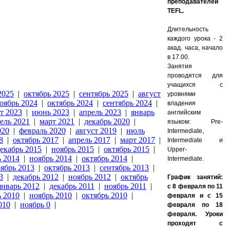
преподавателей
TEFL.
Длительность
каждого урока - 2
акад. часа, начало
в 17.00.
Занятия
проводятся для
учащихся с
2025
|
октябрь 2025
|
сентябрь 2025
|
август
уровнями
оябрь 2024
|
октябрь 2024
|
сентябрь 2024
|
владения
т 2023
|
июнь 2023
|
апрель 2023
|
январь
английским
ель 2021
|
март 2021
|
декабрь 2020
|
языком: Pre-
020
|
февраль 2020
|
август 2019
|
июль
Intermediate,
8
|
октябрь 2017
|
апрель 2017
|
март 2017
|
Intermediate и
екабрь 2015
|
ноябрь 2015
|
октябрь 2015
|
Upper-
ь 2014
|
ноябрь 2014
|
октябрь 2014
|
Intermediate.
ябрь 2013
|
октябрь 2013
|
сентябрь 2013
|
3
|
декабрь 2012
|
ноябрь 2012
|
октябрь
График занятий:
январь 2012
|
декабрь 2011
|
ноябрь 2011
|
с 8 февраля по 11
ь 2010
|
ноябрь 2010
|
октябрь 2010
|
февраля и с 15
010
|
ноябрь 0
|
февраля по 18
февраля. Уроки
проходят с