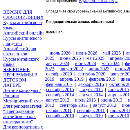
Место проведения:
Адмиралтейская наб, 4
Определите свой уровень знаний английского яз
ВЕРСИЯ ДЛЯ
СЛАБОВИДЯЩИХ
Предварительная запись обязательна!
Курсы английского
языка
Ждем Вас)
Английский онлайн
Курсы английского
для детей
Английский для
июль 2026
|
июнь 2026
|
май 2026
|
а
школьников
2025
|
июнь 2025
|
май 2025
|
апрель 20
Курсы китайского
август 2024
|
июнь 2024
|
май 2024
|
фе
языка
2023
|
август 2022
|
июль 2022
|
июнь 2
ЯЗЫКОВЫЕ
октябрь 2020
|
сентябрь 2020
|
август 20
ПРОГРАММЫ В
2019
|
апрель 2019
|
февраль 2019
|
янва
ДЕТСКОМ
февраль 2017
|
декабрь 2016
|
октябрь 2
ЛАГЕРЕ
сентябрь 2015
|
август 2015
|
июль 2015
Летние каникулы /
сентябрь 2014
|
август 2014
|
апрель 201
Рощино
август 2013
|
июль 2013
|
июнь 2013
|
Методический курс
2012
|
сентябрь 2012
|
август 2012
|
июн
для преподавателей
октябрь 2011
|
сентябрь 2011
|
июль 201
"Преподавание
сентябрь 2010
|
август 2010
|
июль 2010
английского как
иностранного"
Для корпоративных