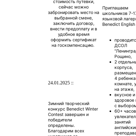
стоимость путевки,
сейчас можно
Приглашаем
забронировать место на
школьников 7-1
выбранной смене,
языковой лагер
заключить договор,
Benedict Englis
внести предоплату и в
удобное время
оформить сертификат
проводитс
на госкомпенсацию.
ДСОЛ
"Ленингра
Рощино,
2 отдельн
корпуса,
размещени
4 ребенка
24.01.2025 ::
комнате, 
на этаже,
вкусное и
здоровое 
Зимний творческий
с выборо
конкурс Benedict Winter
60+ часов
Contest завершен и
увлекате
победители
занятий
определены.
английски
Благодарим всех
преподав