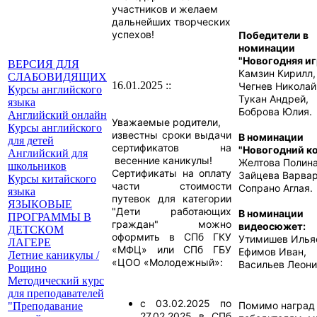
участников и желаем
дальнейших творческих
успехов!
Победители в
номинации
"Новогодняя иг
ВЕРСИЯ ДЛЯ
Камзин Кирилл,
СЛАБОВИДЯЩИХ
16.01.2025 ::
Чегнев Николай
Курсы английского
Тукан Андрей,
языка
Боброва Юлия.
Английский онлайн
Уважаемые родители,
Курсы английского
известны сроки выдачи
В номинации
для детей
сертификатов на
"Новогодний к
Английский для
весенние каникулы!
Желтова Полина
школьников
Сертификаты на оплату
Зайцева Варвар
Курсы китайского
части стоимости
Сопрано Аглая.
языка
путевок для категории
ЯЗЫКОВЫЕ
"Дети работающих
В номинации
ПРОГРАММЫ В
граждан" можно
видеосюжет:
ДЕТСКОМ
оформить в СПб ГКУ
Утимишев Илья
ЛАГЕРЕ
«МФЦ» или СПб ГБУ
Ефимов Иван,
Летние каникулы /
«ЦОО «Молодежный»:
Васильев Леони
Рощино
Методический курс
для преподавателей
с 03.02.2025 по
Помимо наград
"Преподавание
27.02.2025 в СПб