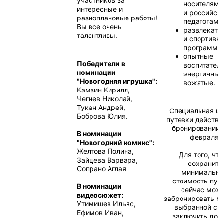
участников за
носителя
интересные и
и россий
разноплановые работы!
педагогам
Вы все очень
развлекат
талантливы.
и спортив
программ
опытные
Победители в
воспитате
номинации
энергичн
"Новогодняя игрушка":
вожатые.
Камзин Кирилл,
Чегнев Николай,
Тукан Андрей,
Специальная 
Боброва Юлия.
путевки действ
бронировании
В номинации
февраля
"Новогодний комикс":
Желтова Полина,
Для того, ч
Зайцева Варвара,
сохрани
Сопрано Аглая.
минималь
стоимость пу
В номинации
сейчас мо
видеосюжет:
забронировать 
Утимишев Ильяс,
выбранной с
Ефимов Иван,
заключить до