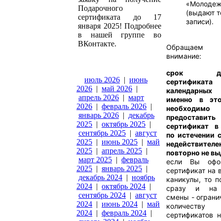
«Молоде
Подарочного
(выдают т
сертификата до 17
записи).
января 2025! Подробнее
в нашей группе во
ВКонтакте.
Обращаем
внимание:
срок дей
июль 2026
|
июнь
сертифика
2026
|
май 2026
|
календарных
апрель 2026
|
март
именно в эт
2026
|
февраль 2026
|
необходимо
январь 2026
|
декабрь
предоставить
2025
|
октябрь 2025
|
сертификат в 
сентябрь 2025
|
август
по истечении 
2025
|
июнь 2025
|
май
недействит
2025
|
апрель 2025
|
повторно не вы
март 2025
|
февраль
если Вы офо
2025
|
январь 2025
|
сертификат на 
декабрь 2024
|
ноябрь
каникулы, то п
2024
|
октябрь 2024
|
сразу и на 
сентябрь 2024
|
август
смены - ограни
2024
|
июнь 2024
|
май
количеству
2024
|
февраль 2024
|
сертификатов н