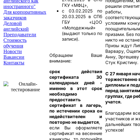
победителям, 
английского как
ГКУ «МФЦ»
,
решили отметит
иностранного"
с 03.02.2025 по
работы,
Для корпоративных
20.03.2025 в СПб
соответствующ
заказчиков
ГБУ «ЦОО
условиям конку
Деловой
«Молодежный»
поощрительны
английский
(выдают только по
призами. Без п
Преподаватели
записи).
никто не остане
Стоимость
Призы ждут Ли
обучения
Варвару, Ощеп
Новости
Обращаем Ваше
Анну, Эргешеву
Вакансии
внимание:
Стук Кристину.
Контакты
срок действия
С 27 января на
сертификата 30
торжественно 
календарных дней -
дипломы и под
именно в этот срок
перед занятиям
необходимо
группах, где ре
предоставить
учатся.
сертификат в лагерь,
по истечении срока он
Благодарим вс
недействителен и
участников и ж
повторно не выдается
,
дальнейших тв
если Вы оформляете
успехов!
сертификат на весенние
каникулы, то получайте