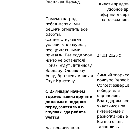
Васильев Леонид.
внести предопл
удобное в
оформить сер
Помимо наград
на госкомпен
победителям, мы
решили отметить все
работы,
соответствующие
условиям конкурса,
поощрительными
призами. Без подарков
24.01.2025 ::
никто не останется!
Призы ждут Литвинову
Варвару, Ощепкову
Зимний творче
Анну, Эргешеву Анису и
конкурс Benedic
Стук Кристину.
Contest заверш
победители
С 27 января начнем
определены.
торжественно вручать
Благодарим вс
дипломы и подарки
участников за
перед занятиями в
интересные и
группах, где ребята
разноплановые 
учатся.
Вы все очень
талантливы.
Благодарим всех