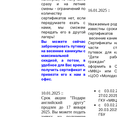
сразу и на летние
смены - ограничений по
16.01.2025 ::
количеству
сертификатов нет, если
передумаете ехать с
Уважаемые род
нами, мы сможем
известны срок
передать его в другой
сертифика
лагерь!
весенние каник
Вы можете сейчас
Сертификаты н
забронировать путевку
части сто
на весенние каникулы с
путевок для к
максимальной
"Дети рабо
скидкой, а потом, в
граждан" 
удобное для Вас время,
оформить в 
получить сертификат и
«МФЦ» или С
привезти его к нам в
«ЦОО «Молоде
офис.
с 03.02.
10.01.2025 ::
27.02.20
Срок акции "Подари
ГКУ «МФ
английский другу"
с 03.02.
продлен до 17 января
20.03.20
2025. Вы можете подать
ГБУ 
заявку на получение