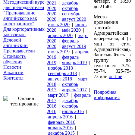
четверг, с 18:30
Методический курс
2021
|
декабрь
до 21:40.
для преподавателей
2020
|
октябрь
"Преподавание
2020
|
сентябрь
Место
английского как
2020
|
август 2020
|
проведения
иностранного"
июль 2020
|
июнь
занятий:
Для корпоративных
2020
|
май 2020
|
Адмиралтейская
заказчиков
апрель 2020
|
март
набережная, 4 (5
Деловой
2020
|
февраль
мин от ст.м.
английский
2020
|
август 2019
|
Адмиралтейская).
Преподаватели
июль 2019
|
апрель
Записывайтесь в
Стоимость
2019
|
февраль
группу по
обучения
2019
|
январь 2019
|
телефонам 325-
Новости
ноябрь 2018
|
75-74, 325-75-
Вакансии
сентябрь 2018
|
73 или
on-line
Контакты
август 2018
|
март
2018
|
октябрь
2017
|
апрель 2017
|
Подробная
март 2017
|
февраль
информация
2017
|
декабрь
2016
|
октябрь
2016
|
июль 2016
|
апрель 2016
|
февраль 2016
|
январь 2016
|
декабрь 2015
|
::