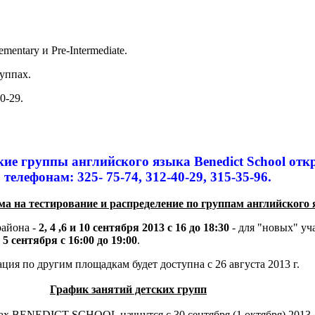
entary и Pre-Intermediate.
уппах.
0-29.
ские группы английского языка Benedict School от
 телефонам: 325- 75-74, 312-40-29, 315-35-96.
ма на тестирование и распределение по группам английского
айона -
2, 4 ,6 и 10 сентября 2013 с 16 до 18:30
- для "новых" уч
 5 сентября с 16:00 до 19:00
.
ия по другим площадкам будет доступна с 26 августа 2013 г.
График занятий детских групп
пах BENEDICT SCHOOL начнутся с 30 сентября (1 октября) 2013