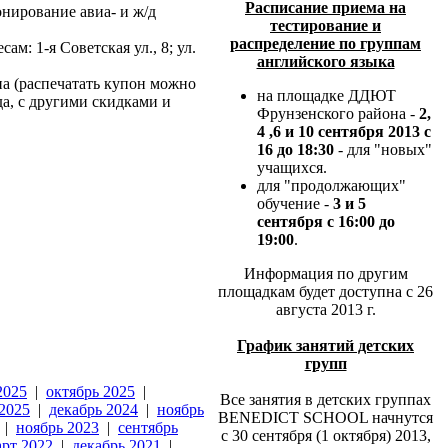
Расписание приема на
нирование авиа- и ж/д
тестирование и
распределение по группам
: 1-я Советская ул., 8; ул.
английского языка
на (распечатать купон можно
на площадке ДДЮТ
да, с другими скидками и
Фрунзенского района -
2,
4 ,6 и 10 сентября 2013 с
16 до 18:30
- для "новых"
учащихся.
для "продолжающих"
обучение -
3 и 5
сентября с 16:00 до
19:00
.
Информация по другим
площадкам будет доступна с 26
августа 2013 г.
График занятий детских
групп
2025
|
октябрь 2025
|
Все занятия в детских группах
 2025
|
декабрь 2024
|
ноябрь
BENEDICT SCHOOL начнутся
|
ноябрь 2023
|
сентябрь
с 30 сентября (1 октября) 2013,
арт 2022
|
декабрь 2021
|