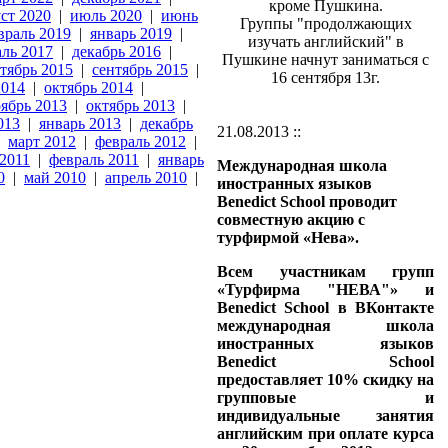
кроме Пушкина.
уст 2020
|
июль 2020
|
июнь
Группы "продолжающих
враль 2019
|
январь 2019
|
изучать английский" в
ль 2017
|
декабрь 2016
|
Пушкине начнут заниматься с
тябрь 2015
|
сентябрь 2015
|
16 сентября 13г.
2014
|
октябрь 2014
|
ябрь 2013
|
октябрь 2013
|
013
|
январь 2013
|
декабрь
21.08.2013 ::
|
март 2012
|
февраль 2012
|
 2011
|
февраль 2011
|
январь
Международная школа
0
|
май 2010
|
апрель 2010
|
иностранных языков
Benedict School проводит
совместную акцию с
турфирмой «Нева».
Всем участникам групп
«Турфирма "НЕВА"» и
Benedict School в ВКонтакте
международная школа
иностранных языков
Benedict School
предоставляет 10% скидку на
групповые и
индивидуальные занятия
английским при оплате курса