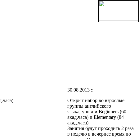
30.08.2013 ::
.часа).
Открыт набор во взрослые
группы английского
языка, уровни Beginners (60
акад.часа) и Elementary (84
акад.часа).
Занятия будут проходить 2 раза
в неделю в вечернее время по