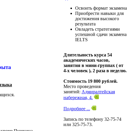
Освоить формат экзамена
Приобрести навыки для
достижения высокого
результата
Овладеть стратегиями
успешной сдачи экзамена
IELTS
Длительность курса 54
академических часов,
занятия в мини-группах ( от
крыта
4-х человек ), 2 раза в неделю.
Стоимость 19 800 рублей.
 языка
Место проведения
занятий:
Адмиралтейская
ащихся.
набережная, 4.
Подробнее ...
Запись по телефону 32-75-74
или 325-75-73.
, кроме Пушкина.