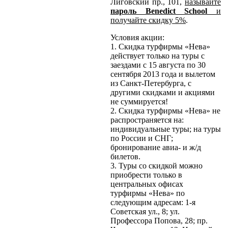
Лиговский пр., 101,
называйте
пароль Benedict School
и
получайте скидку 5%
.
Условия акции:
1. Скидка турфирмы «Нева»
действует только на туры с
заездами с 15 августа по 30
сентября 2013 года и вылетом
из Санкт-Петербурга, с
другими скидками и акциями
не суммируется!
2. Скидка турфирмы «Нева» не
распространяется на:
индивидуальные туры; на туры
по России и СНГ;
бронирование авиа- и ж/д
билетов.
3. Туры со скидкой можно
приобрести только в
центральных офисах
турфирмы «Нева» по
следующим адресам: 1-я
Советская ул., 8; ул.
Профессора Попова, 28; пр.