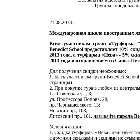
Группы "продолжающи
21.08.2013 ::
Международная школа иностранных язы
Всем участникам групп «Турфирма "
Benedict School предоставляет 10% ски
2013 года, а турфирма «Нева» - 5% ски
2013 года и отправлением из Санкт-Пет
Для получения скидки необходимо:
1. Быть участником групп Benedict Scho
страницы)
2. При покупке тура в любом из центра
1-я Советская ул., 8;
ул. Профессора Попова, 28;
пр. Чернышевского, 13;
Невский пр., 108;
Лиговский пр., 101,
называйте
пароль Be
Условия акции:
1. Скидка турфирмы «Нева» действует толь
с другими скидками и акциями не суммир