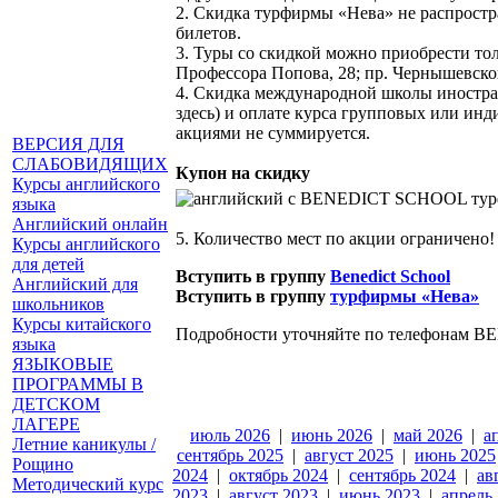
2. Скидка турфирмы «Нева» не распростр
билетов.
3. Туры со скидкой можно приобрести тол
Профессора Попова, 28; пр. Чернышевского
4. Скидка международной школы иностран
здесь) и оплате курса групповых или инд
акциями не суммируется.
ВЕРСИЯ ДЛЯ
СЛАБОВИДЯЩИХ
Купон на скидку
Курсы английского
языка
Английский онлайн
5. Количество мест по акции ограничено!
Курсы английского
для детей
Вступить в группу
Benedict School
Английский для
Вступить в группу
турфирмы «Нева»
школьников
Курсы китайского
Подробности уточняйте по телефонам BE
языка
ЯЗЫКОВЫЕ
ПРОГРАММЫ В
ДЕТСКОМ
ЛАГЕРЕ
июль 2026
|
июнь 2026
|
май 2026
|
а
Летние каникулы /
сентябрь 2025
|
август 2025
|
июнь 2025
Рощино
2024
|
октябрь 2024
|
сентябрь 2024
|
ав
Методический курс
2023
|
август 2023
|
июнь 2023
|
апрель