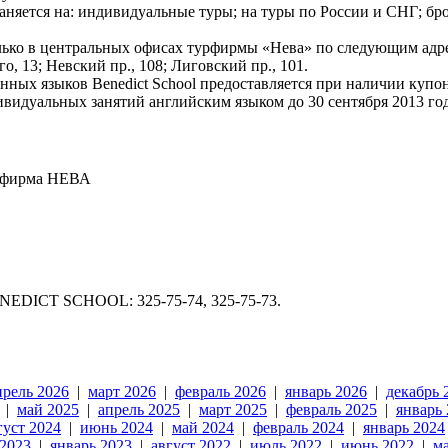
аняется на: индивидуальные туры; на туры по России и СНГ; бро
ько в центральных офисах турфирмы «Нева» по следующим адресам
, 13; Невский пр., 108; Лиговский пр., 101.
ных языков Benedict School предоставляется при наличии купо
ивидуальных занятий английским языком до 30 сентября 2013 го
NEDICT SCHOOL: 325-75-74, 325-75-73.
прель 2026
|
март 2026
|
февраль 2026
|
январь 2026
|
декабрь 
|
май 2025
|
апрель 2025
|
март 2025
|
февраль 2025
|
январь
густ 2024
|
июнь 2024
|
май 2024
|
февраль 2024
|
январь 2024
 2023
|
январь 2023
|
август 2022
|
июль 2022
|
июнь 2022
|
м