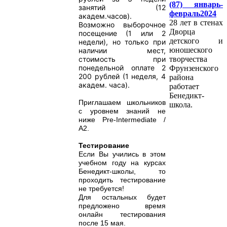
(87) январь-
занятий (12
февраль2024
академ.часов).
28 лет в стенах
Возможно выборочное
Дворца
посещение (1 или 2
детского и
недели), но только при
юношеского
наличии мест,
творчества
стоимость при
понедельной оплате 2
Фрунзенского
200 рублей (1 неделя, 4
района
академ. часа).
работает
Бенедикт-
Приглашаем школьников
школа.
с уровнем знаний не
ниже Pre-Intermediate /
A2.
Тестирование
Если Вы учились в этом
учебном году на курсах
Бенедикт-школы, то
проходить тестирование
не требуется!
Для остальных будет
предложено время
онлайн тестирования
после 15 мая.