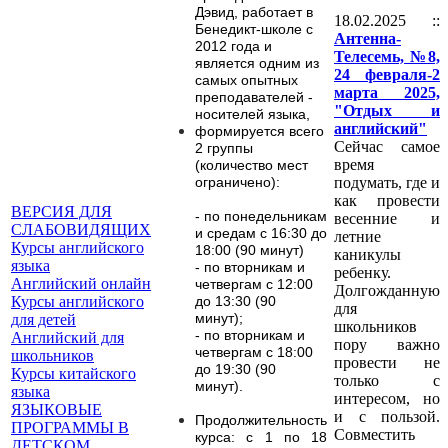
Дэвид, работает в
18.02.2025 ::
Бенедикт-школе с
Антенна-
2012 года и
Телесемь, №8,
является одним из
24 февраля-2
самых опытных
марта 2025,
преподавателей -
"Отдых и
носителей языка,
английский"
формируется всего
Сейчас самое
2 группы
время
(количество мест
подумать, где и
ограничено):
как провести
ВЕРСИЯ ДЛЯ
-
по понедельникам
весенние и
СЛАБОВИДЯЩИХ
и средам с 16:30 до
летние
Курсы английского
18:00 (90 минут)
каникулы
языка
- по вторникам и
ребенку.
Английский онлайн
четвергам с 12:00
Долгожданную
Курсы английского
до 13:30 (90
для
минут);
для детей
школьников
- по вторникам и
Английский для
пору важно
четвергам с 18:00
школьников
провести не
до 19:30 (90
Курсы китайского
только с
минут).
языка
интересом, но
ЯЗЫКОВЫЕ
и с пользой.
Продолжительность
ПРОГРАММЫ В
Совместить
курса: с 1 по 18
ДЕТСКОМ