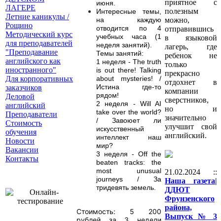
приятное с
июня.
ЛАГЕРЕ
полезным
Интересные темы,
Летние каникулы /
можно,
на каждую
Рощино
отводится по 4
отправившись
Методический курс
учебных часа (1
в языковой
для преподавателей
неделя занятий).
лагерь, где
"Преподавание
Темы занятий:
ребенок не
английского как
1 неделя - The truth
только
иностранного"
is out there! Talking
прекрасно
Для корпоративных
about mysteries! /
отдохнет в
Истина где-то
заказчиков
компании
рядом!
Деловой
сверстников,
2 неделя - Will AI
английский
но и
take over the world?
Преподаватели
значительно
/ Завоюет ли
Стоимость
улучшит свой
искусственный
обучения
английский.
интеллект наш
Новости
мир?
Вакансии
3 неделя - Off the
Контакты
beaten tracks: the
most unusual
21.02.2024 ::
journeys / За
Наша газета|
тридевять земель.
ДДЮТ
Фрунзенского
района,
Стоимость: 5 200
Выпуск № 3
рублей за 3 недели