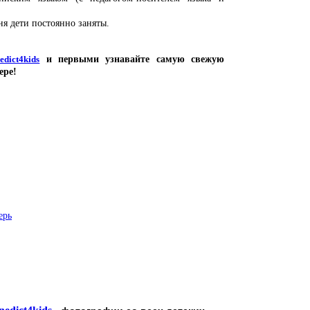
ня дети постоянно заняты.
edict4kids
и первыми узнавайте самую свежую
ере!
ерь