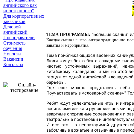
английского как
иностранного"
Для корпоративных
заказчиков
Деловой
английский
"Большие скачки" ил
ТЕМА ПРОГРАММЫ:
Преподаватели
Каждая смена нашего лагеря традиционно пос
Стоимость
занятия и мероприятия.
обучения
Новости
Тема приближающихся весенних каникул
Вакансии
Люди живут бок о бок с лошадьми тысячи
Контакты
частью устойчивых выражений, идио
китайскому календарю, и мы на этой ве
гарцуя от одной
английской «лошадиной
барьеры.
Где еще можно представить себя к
Поучаствовать в «словарной скачке»? Тол
Ребят ждут увлекательные игры и интер
носителями языка и русскоязычными пед
азартные спортивные соревнования и ра
театральные постановки и интеллектуаль
И все это - в неповторимой дружеской
заботливые вожатые и отзывчивые препо