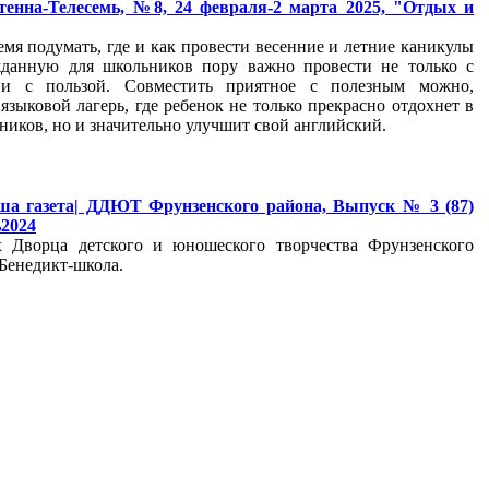
тенна-Телесемь, №8, 24 февраля-2 марта 2025, "Отдых и
емя подумать, где и как провести весенние и летние каникулы
жданную для школьников пору важно провести не только с
 и с пользой. Совместить приятное с полезным можно,
языковой лагерь, где ребенок не только прекрасно отдохнет в
ников, но и значительно улучшит свой английский.
ша газета| ДДЮТ Фрунзенского района, Выпуск № 3 (87)
2024
х Дворца детского и юношеского творчества Фрунзенского
 Бенедикт-школа.