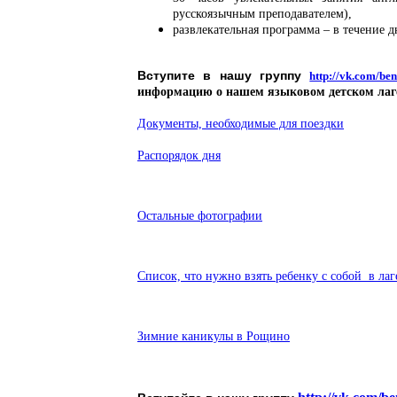
русскоязычным преподавателем),
развлекательная программа – в течение д
Вступите в нашу группу
http://vk.com/ben
информацию о нашем языковом детском лаг
Документы, необходимые для поездки
Распорядок дня
Остальные фотографии
Список, что нужно взять ребенку с собой в лаг
Зимние каникулы в Рощино