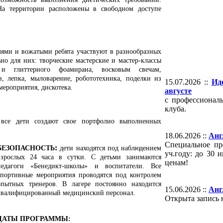
На территории расположены в свободном доступе
лями и вожатыми ребята участвуют в разнообразных
но для них: творческие мастерские и мастер-классы
и глиттерного фоамирана, восковым свечам,
в, лепка, мыловарение, робототехника, поделки из
15.07.2026 ::
Ид
мероприятия, дискотека.
августе
с профессионал
клуба.
все дети создают свое портфолио выполненных
18.06.2026 ::
Анг
Специальное пр
:
Б
ЕЗОПАСНОСТЬ
дети находятся под наблюдением
уч.году: до 30
взрослых 24 часа в сутки. С детьми занимаются
ценам!
педагоги «Бенедикт-школы» и воспитатели. Все
спортивные мероприятия проводятся под контролем
опытных тренеров. В лагере постоянно находится
15.06.2026 ::
Анг
квалифицированный медицинский персонал.
Открыта запись 
ДАТЫ ПРОГРАММЫ: