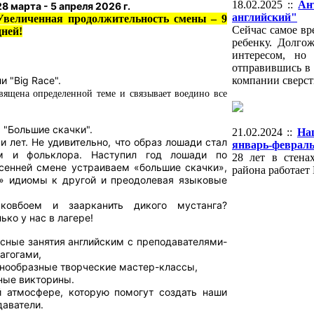
18.02.2025 ::
Ан
28 марта - 5 апреля 2026 г.
английский"
Увеличенная продолжительность смены – 9
Сейчас самое вр
дней!
ребенку. Долго
интересом, но
отправившись в 
и "Big Race".
компании сверст
вящена определенной теме и связывает воедино все
:
"Большие скачки".
21.02.2024 ::
На
 лет. Не удивительно, что образ лошади стал
январь-февраль
м и фольклора. Наступил год лошади по
28 лет в стена
сенней смене устраиваем «большие скачки»,
района работает
» идиомы к другой и преодолевая языковые
овбоем и заарканить дикого мустанга?
ько у нас в лагере!
есные занятия английским с преподавателями-
агогами,
знообразные творческие мастер-классы,
ные викторины.
 атмосфере, которую помогут создать наши
даватели.