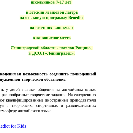
школьников 7-17 лет
в детский языковой лагерь
на языковую программу Benedict
на весенних каникулах
в живописное место
Ленинградской области - поселок Рощино,
в ДСОЛ «Ленинградец»​.
неоценимая возможность соединить полноценный
инужденной творческой обстановке.
ть у детей навыки общения на английском языке.
 разнообразные творческие задания. На ежедневных
ают квалифицированные иностранные преподаватели
уя в творческих, спортивных и развлекательных
тмосферу английского языка!
dict for Kids