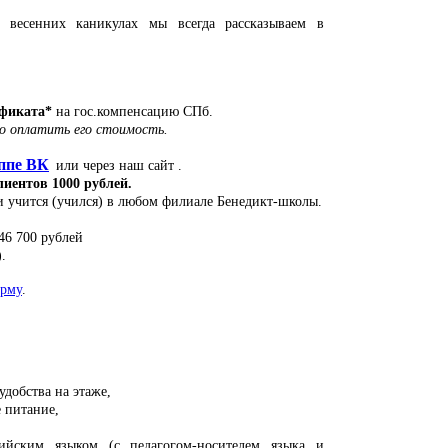
весенних каникулах мы всегда рассказываем в
ификата*
на гос.компенсацию СПб.
о оплатить его стоимость.
ппе ВК
или через наш сайт .
иентов 1000 рублей.
ли учится (учился) в любом филиале Бенедикт-школы.
6 700 рублей
.
рму
.
удобства на этаже,
е питание,
лийским языком (с педагогом-носителем языка и