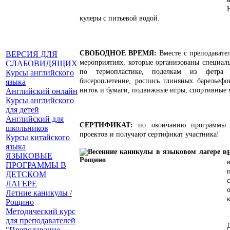
кулеры с питьевой водой.
СВОБОДНОЕ ВРЕМЯ:
Вместе с преподавате
ВЕРСИЯ ДЛЯ
мероприятиях, которые организованы специаль
СЛАБОВИДЯЩИХ
по термопластике, поделкам из фетра 
Курсы английского
бисероплетение, роспись глиняных барельефо
языка
ниток и бумаги
, подвижные игры, спортивные 
Английский онлайн
Курсы английского
для детей
Английский для
СЕРТИФИКАТ:
по окончанию программы 
школьников
проектов и получают сертификат участника!
Курсы китайского
языка
ЯЗЫКОВЫЕ
ПРОГРАММЫ В
ДЕТСКОМ
ЛАГЕРЕ
Летние каникулы /
Рощино
Методический курс
для преподавателей
"Преподавание