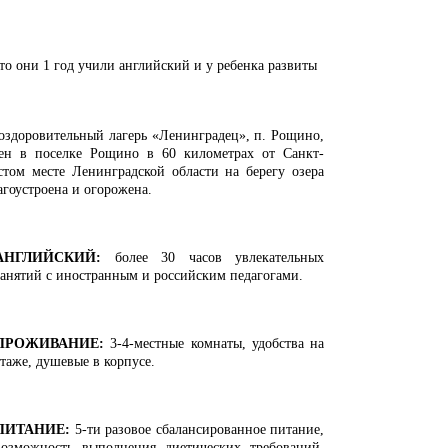
что они 1 год учили английский и у ребенка развиты
оздоровительный лагерь «Ленинградец»​, п. Рощино,
жен в поселке Рощино в 60 километрах от Санкт-
том месте Ленинградской области на берегу озера
агоустроена и огорожена.
АНГЛИЙСКИЙ:
более 30 часов увлекательных
занятий с иностранным и российским педагогами.
ПРОЖИВАНИЕ:
3-4-местные комнаты, удобства на
этаже, душевые в корпусе.
ПИТАНИЕ:
5-ти разовое сбалансированное питание,
возможность выполнения диетических требований.