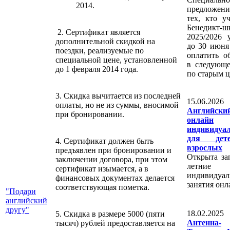
2014.
предложен
тех, кто у
Бенедикт-ш
2. Сертификат является
2025/2026 у
дополнительной скидкой на
до 30 июня
поездки, реализуемые по
оплатить о
специальной цене, установленной
в следующе
до 1 февраля 2014 года.
по старым ц
3. Скидка вычитается из последней
15.06.20
оплаты, но не из суммы, вносимой
Английски
при бронировании.
онлайн
индивидуа
для де
4. Сертификат должен быть
взрослых
предъявлен при бронировании и
Открыта за
заключении договора, при этом
летние
сертификат изымается, а в
индивидуал
финансовых документах делается
занятия онл
соответствующая пометка.
"Подари
английский
другу"
18.02.20
5. Скидка в размере 5000 (пяти
Антенна-
тысяч) рублей предоставляется на