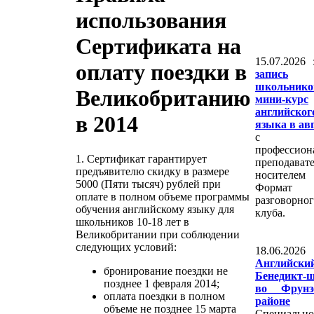
использования
Сертификата на
15.07.2026 
оплату поездки в
запись
школьник
Великобританию
мини-курс
английског
в 2014
языка в ав
с
профессион
1. Сертификат гарантирует
преподават
предъявителю скидку в размере
носителем 
5000 (Пяти тысяч) рублей при
Формат
оплате в полном объеме программы
разговорно
обучения английскому языку для
клуба.
школьников 10-18 лет в
Великобритании при соблюдении
следующих условий:
18.06.20
Английс
бронирование поездки не
Бенедикт-
позднее 1 февраля 2014;
во Фрунз
оплата поездки в полном
районе
объеме не позднее 15 марта
Специально