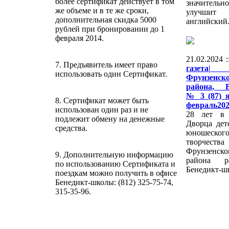
более сертификат действует в том
значительно
же объеме и в те же сроки,
улучшит
дополнительная скидка 5000
английский
рублей при бронировании до 1
февраля 2014.
21.02.2024 
7. Предъявитель имеет право
газета|
использовать один Сертификат.
Фрунзенск
района, 
№ 3 (87) я
8. Сертификат может быть
февраль20
использован один раз и не
28 лет в 
подлежит обмену на денежные
Дворца дет
средства.
юношеског
творчества
Фрунзенско
9. Дополнительную информацию
района ра
по использованию Сертификата и
Бенедикт-ш
поездкам можно получить в офисе
Бенедикт-школы: (812) 325-75-74,
315-35-96.