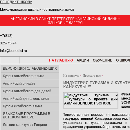
БЕНЕДИКТ-ШКОЛА
Международная школа иностранных языков
АНГЛИЙСКИЙ В САНКТ-ПЕТЕРБУРГЕ • АНГЛИЙСКИЙ ОНЛАЙН •
ЯЗЫКОВЫЕ ЛАГЕРЯ
+7(812)
325-75-74
info@benedict.ru
НА ГЛАВНУЮ
АКЦИИ
ОБУЧЕНИЕ
О ШКОЛ
ВЕРСИЯ ДЛЯ СЛАБОВИДЯЩИХ
На главную
»
Пресса о нас
»
Курсы английского языка
ИНДУСТРИЯ ТУРИЗМА И КУЛЬТУ
Английский онлайн
КАНИКУЛЫ !"
Курсы английского для детей
Фина
межд
Английский для школьников
SCHO
Курсы китайского языка
школ
ЯЗЫКОВЫЕ ПРОГРАММЫ В
Торжественная церемония награжде
ДЕТСКОМ ЛАГЕРЕ
государственной Консерватории им. 
участников конкурса пригласили 
Летние каникулы / Рощино
празднично украшенный цветочными ко