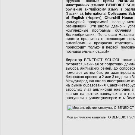
Вручала главные призы
Наталия
иностранных языков BENEDICT SCHO
обучения английскому языку в раз
(Гастингс),
International Colleagues Sch
of English
(Норвич),
Churchill House
культурной программой, посещение
резиденции. Эти школы давно и усп
комплексные программы обучения 
Великобритании. По словам Наталии
сможем организовать желающим совм
английским и прекрасно отдохнуть.
происходит только в первой полови
познавательный отдых!»
Директор BENEDICT SCHOOL также о
готовятся, начиная от подготовки доку
выбора английских семей, до сопрово
помогают детям быстро адаптировать
безопасно провести 2 или 3 недели в В
Международная школа иностранных яз
на рынке образования Санкт-Петербур
взрослых учат английский ежегодно в
знания на летних каникулах и в теч
поступили в лучшие университеты Ве
Мои английские каникулы. О BENEDICT SCH