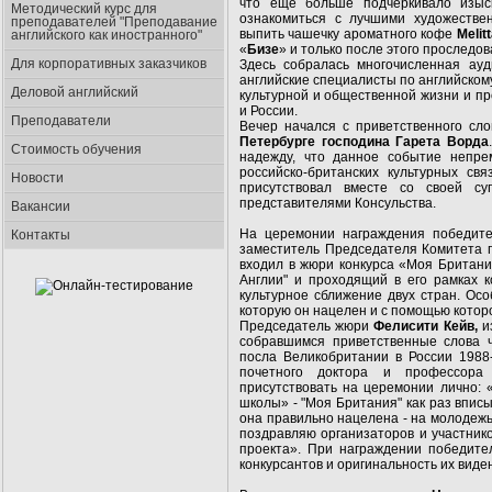
что еще больше подчеркивало изыск
Методический курс для
ознакомиться с лучшими художестве
преподавателей "Преподавание
выпить чашечку ароматного кофе
Melit
английского как иностранного"
«
Бизе
» и только после этого проследо
Для корпоративных заказчиков
Здесь собралась многочисленная ауд
английские специалисты по английскому
Деловой английский
культурной и общественной жизни и п
и России.
Преподаватели
Вечер начался с приветственного сл
Петербурге господина Гарета Ворда
Стоимость обучения
надежду, что данное событие непре
российско-британских культурных св
Новости
присутствовал вместе со своей с
представителями Консульства.
Вакансии
На церемонии награждения победит
Контакты
заместитель Председателя Комитета п
входил в жюри конкурса «Моя Британ
Англии" и проходящий в его рамках к
культурное сближение двух стран. Ос
которую он нацелен и с помощью котор
Председатель жюри
Фелисити Кейв,
из
собравшимся приветственные слова 
посла Великобритании в России 1988-
почетного доктора и профессора 
присутствовать на церемонии лично: 
школы» - "Моя Британия" как раз впис
она правильно нацелена - на молодеж
поздравляю организаторов и участник
проекта». При награждении победите
конкурсантов и оригинальность их вид